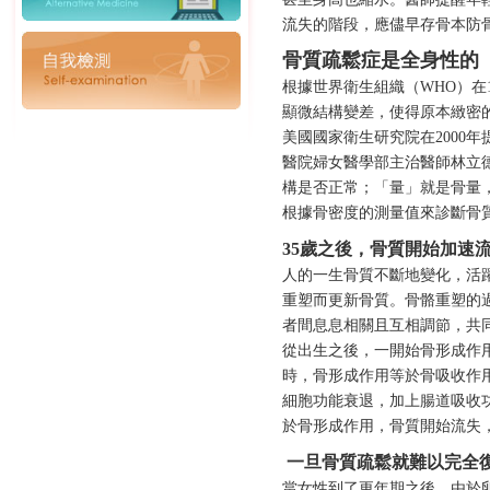
流失的階段，應儘早存骨本防
骨質疏鬆症是全身性的
根據世界衛生組織（WHO）在
顯微結構變差，使得原本緻密
美國國家衛生研究院在2000
醫院婦女醫學部主治醫師林立
構是否正常；「量」就是骨量
根據骨密度的測量值來診斷骨
35歲之後，骨質開始加速
人的一生骨質不斷地變化，活
重塑而更新骨質。骨骼重塑的
者間息息相關且互相調節，共
從出生之後，一開始骨形成作用
時，骨形成作用等於骨吸收作用
細胞功能衰退，加上腸道吸收
於骨形成作用，骨質開始流失，
一旦骨質疏鬆就難以完全
當女性到了更年期之後，由於