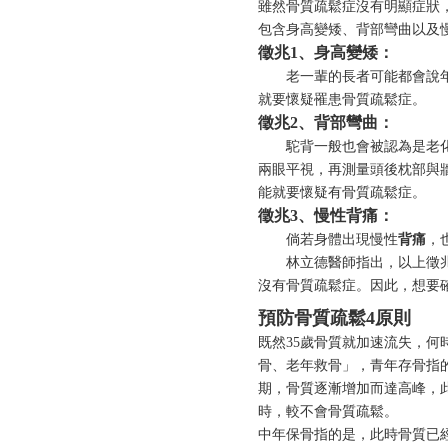
雖然骨質疏鬆症沒有明顯症狀
包含身高變矮、背部彎曲以及
徵兆1、身高變矮：
老一輩的長者可能都會說年紀
就要懷疑罹患骨質疏鬆症。
徵兆2、背部彎曲：
駝背一般也會被認為是老化現
兩眼平視，再測量頭後枕部與
能就要懷疑有骨質疏鬆症。
徵兆3、慢性背痛：
倘若身體出現慢性
背痛
，
林立德醫師指出，以上徵兆的
沒有骨質疏鬆症。因此，想要
預防骨質疏鬆4原則
既然35歲骨質就加速流失，
骨、老年救骨」，青年存骨指
期，骨質逐漸增加而達高峰，
時，較不會骨質疏鬆。
中年保骨指的是，此時骨質已