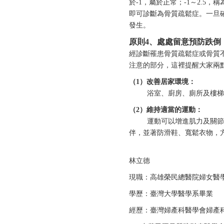
於-1，屬於正常；-1～2.5，稱為
即可診斷為骨質疏鬆症。一旦
發生。
原則4
、
處處留意預防跌倒
經診斷罹患骨質疏鬆症或骨質
注意的部分，這裡提醒大家兩
（1）改善居家環境：
浴室、廚房、廁所及樓梯是
（2）維持適當的運動：
運動可以增進肌力及關節柔
伴，並著防滑鞋、寬鬆衣物，
林立德
現職：高雄榮民總醫院婦女醫
學歷：臺灣大學醫學系畢業
經歷：臺灣婦產科醫學會婦產