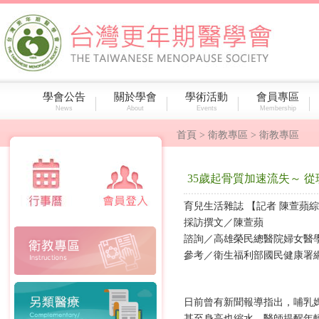
學會公告
關於學會
學術活動
會員專區
News
About
Events
Membership
首頁
> 衛教專區 > 衛教專區
35歲起骨質加速流失～ 
育兒生活雜誌 【記者 陳萱蘋綜合
採訪撰文／陳萱蘋
諮詢／高雄榮民總醫院婦女醫學
參考／衛生福利部國民健康署
日前曾有新聞報導指出，哺乳
甚至身高也縮水。醫師提醒年