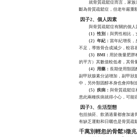
就骨質疏鬆症而言，家族遺
斷為骨質疏鬆症，但老年嚴重
因子2、個人因素
與骨質疏鬆症有關的個人因
（1
）性別：
與男性相比，
（2
）年紀：
當年紀增長，
不足，導致骨合成減少，較容
（3
）
BMI
：
用於衡量肥胖程
的平方）其數值較低者，其骨
（4
）用藥：
長期使用類固
副甲狀腺素分泌增加，副甲狀
中，另外類固醇本身也會抑制
（5
）疾病：
與骨質疏鬆症
患此兩種疾病就得小心，可能
因子3、生活型態
包括抽菸、飲酒過量都會加速
有缺乏運動和日曬也是骨質疏
千萬別輕忽的骨鬆3徵兆