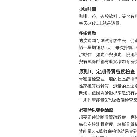
少咖啡因
咖啡、茶、碳酸飲料…等含有
每天6杯以上就是過量。
多多運動
適度運動可刺激骨骼生長、促
議一星期運動3天，每次持續3
步動作，如走路與快走、慢跑
與有氧舞蹈都有助於增加骨密
原則3
、定
期
骨
質密度檢查
骨密度檢查在一般的社區篩檢
性來推算出骨質，測量的是週
間短，但因為診斷標準還沒有
一步作雙能量X光吸收儀檢查
必要時以藥物治療
想要正確診斷骨質疏鬆症，應
織公定檢測骨密度、診斷骨質
雙能量X光吸收儀檢測結果會