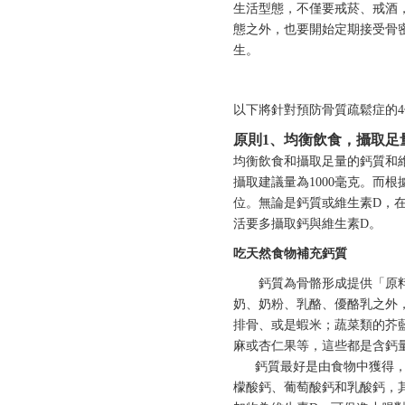
生活型態，不僅要戒菸、戒酒
態之外，也要開始定期接受骨
生。
以下將針對預防骨質疏鬆症的
原則1
、
均衡飲食
，
攝取足
均衡飲食和攝取足量的鈣質和
攝取建議量為1000毫克。而根
位。無論是鈣質或維生素D，
活要多攝取鈣與維生素D。
吃天然食物補充
鈣質
鈣質為骨骼形成提供「原料」
奶、奶粉、乳酪、優酪乳之外
排骨、或是蝦米；蔬菜類的芥
麻或杏仁果等，這些都是含鈣
鈣質最好是由食物中獲得，由
檬酸鈣、葡萄酸鈣和乳酸鈣，