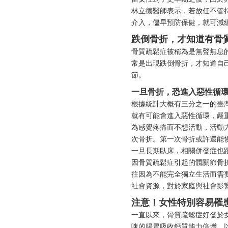
林立德醫師表示，若放任不管
介入，儘早預防保健，就可減
跌倒骨折，才知道有骨
骨質疏鬆症被稱為是無聲無息
常是出現跌倒骨折，才知道自
節。
一旦骨折，恐進入惡性循
根據統計大概有三分之一的臺
就有可能會進入惡性循環，嚴
為感覺疼痛而不想活動，活動
次骨折。第一次骨折或許還能
一旦長期臥床，相關併發症也
因骨質疏鬆症引起的髖關節骨折
往因為不能完全獨立生活而需
社會資源，對於家庭與社會影
注意！女性特別容易罹
一直以來，骨質疏鬆症好發於
咪的腸胃吸收鈣質能力倍增，