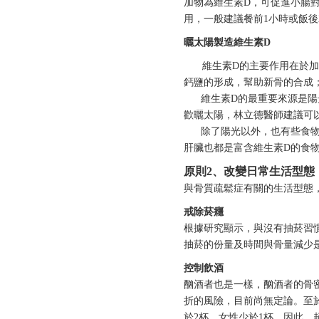
加物為維生素D，可促進小腸
用，一般建議餐前1小時或飯後
曬太陽製造
維生素
D
維生素D的主要作用在於加強
鈣鹽的形成，幫助新骨的合成
維生素D的最重要來源是陽光
歡曬太陽，林立德醫師建議可以
除了陽光以外，也有些食物含
肝臟也都是富含維生素D的食
原則2
、改變
日常生活型態
與骨質疏鬆症有關的生活型態
戒除菸癮
根據研究顯示，與沒有抽菸習
抽菸的份量及時間與骨量減少
控制飲酒
酗酒者也是一樣，酗酒者的骨
折的風險，目前尚無定論。至
於2杯、女性少於1杯，因此，