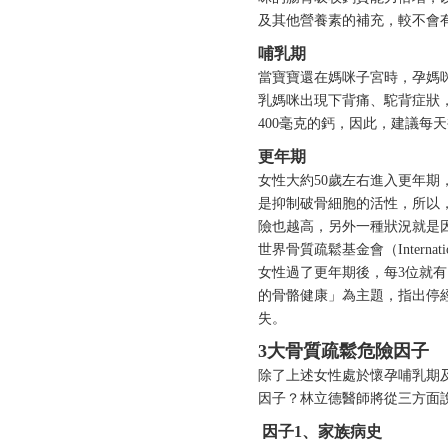
及其他營養素的補充，較不會
哺乳期
當寶寶還在媽咪子宮時，孕媽
乳媽咪出現下背痛、駝背症狀，
400毫克的鈣，因此，建議每天
更年期
女性大約50歲左右進入更年
是抑制破骨細胞的活性，所以
險也越高，另外一種狀況就是
世界骨質疏鬆基金會（Internati
女性過了更年期後，每3位就有
的骨骼健康」為主題，指出停
失。
3大骨質疏鬆危險因子
除了上述女性處於懷孕哺乳期
因子？林立德醫師將從三方面
因子1、家族病史