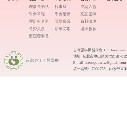
理事長的話
行事曆
申請入會
學會章程
學會活動
忘記密碼
理監事名單
國際會議
資料修改
各委員會
活動花絮
繼續教育
歷屆理事長
台灣更年期醫學會 The Taiwanese M
地址: 台北市中山區民權西路70
E-mail: menopausetw@gmail.
統一編號: 17002755 內政部立案