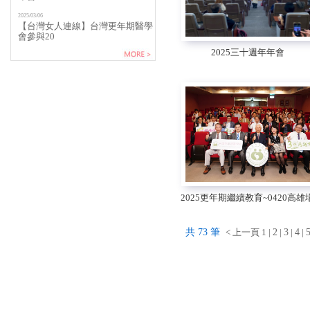
2025/03/06
【台灣女人連線】台灣更年期醫學
會參與20
2025三十週年年會
2025更年期繼續教育~0420高雄
共 73 筆
< 上一頁 1 |
2
|
3
|
4
|