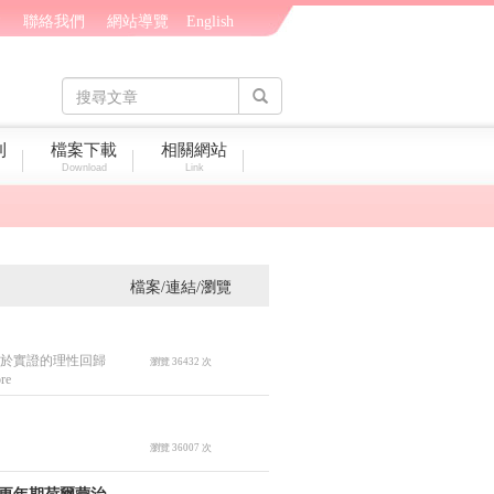
會
聯絡我們
網站導覽
English
刊
檔案下載
相關網站
Download
Link
檔案/連結/瀏覽
基於實證的理性回歸
瀏覽 36432 次
re
瀏覽 36007 次