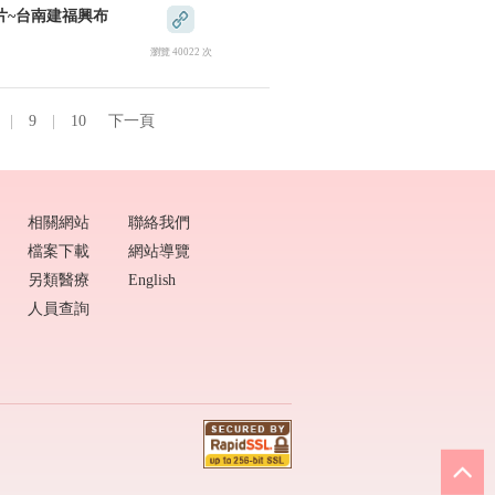
片~台南建福興布
瀏覽 40022 次
|
9
|
10
下一頁
相關網站
聯絡我們
檔案下載
網站導覽
另類醫療
English
人員查詢