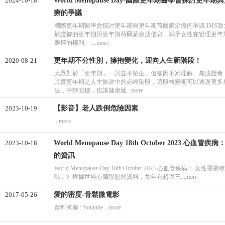
2024-10-18
World Menopause Day-國際更年期醫學會探討更年
療的爭議
國際更年期醫學會探討更年期與更年期荷爾蒙治療的爭議 IMS
於證據的更年期與更年期荷爾蒙療法信息，賦予女性在管理更年
選擇的權利。 ...more
2020-08-21
更年期不分性別，擁抱變化，迎向人生新階段！
大眾對於「更年期」一詞並不陌生，但卻因不夠理解、無法體會
其實更年期是人生旅途中的必經階段，這段轉變期可以透過更多
法，平靜安穩，也讓健康延...more
2023-10-19
【影音】老人跌倒危險因素
...more
2023-10-18
World Menopause Day 18th October 2023 ⼼⾎
的資訊
World Menopause Day 18th October 2023 ⼼⾎管疾病： ⼥
嗎...？ 根據世界⼼臟聯盟的資料，每年有超過三...more
2017-05-26
愛的密度-骨鬆微電影
資料來源 : Youtube ...more