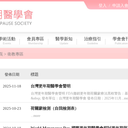
登入
/
申請入
學術活動
會員專區
醫學新知
治療指引
學會會
Events
Membership
Update
Guideline
Publication
頁
> 衛教專區
發佈日期
標題
2025-11-18
台灣更年期醫學會聲明
台灣更年期醫學會聲明 FDA撤銷更年期荷爾蒙療法黑框警告：
&nbsp; 發布單位：台灣更年期醫學會 發布日期：2025年11月...mo
2025-10-23
荷爾蒙檢測（自我檢測表）
...more