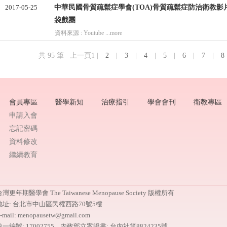
2017-05-25
中華民國骨質疏鬆症學會(TOA)骨質疏鬆症防治衛教影
袋戲團
資料來源 : Youtube ...more
共 95 筆 上一頁1 |
2
|
3
|
4
|
5
|
6
|
7
|
8
會員專區
醫學新知
治療指引
學會會刊
衛教專區
申請入會
忘記密碼
資料修改
繼續教育
灣更年期醫學會 The Taiwanese Menopause Society 版權所有
地址: 台北市中山區民權西路70號5樓
-mail: menopausetw@gmail.com
統一編號: 17002755 內政部立案證書: 台內社第8824235號