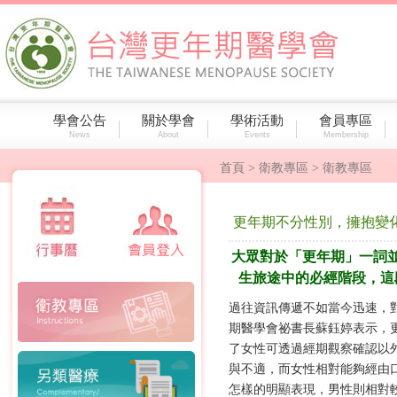
學會公告
關於學會
學術活動
會員專區
News
About
Events
Membership
首頁
> 衛教專區 > 衛教專區
更年期不分性別，擁抱變
大眾對於「更年期」一詞
生旅途中的必經階段，這
過往資訊傳遞不如當今迅速，
期醫學會祕書長蘇鈺婷表示，
了女性可透過經期觀察確認以
與不適，而女性相對能夠經由
怎樣的明顯表現，男性則相對