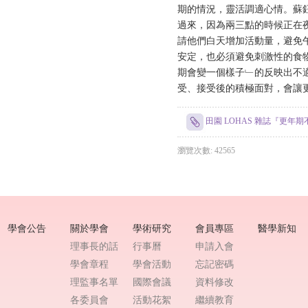
期的情況，靈活調適心情。蘇
過來，因為兩三點的時候正在
請他們白天增加活動量，避免
安定，也必須避免刺激性的食
期會變一個樣子﹂的反映出不
受、接受後的積極面對，會讓
田園 LOHAS 雜誌『更
瀏覽次數: 42565
學會公告
關於學會
學術研究
會員專區
醫學新知
理事長的話
行事曆
申請入會
學會章程
學會活動
忘記密碼
理監事名單
國際會議
資料修改
各委員會
活動花絮
繼續教育