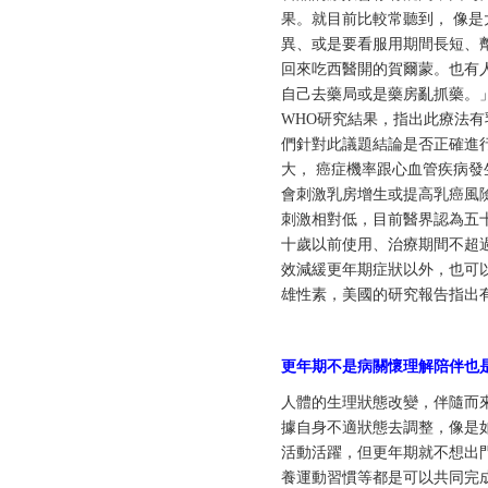
果。就目前比較常聽到， 像是
異、或是要看服用期間長短、
回來吃西醫開的賀爾蒙。也有
自己去藥局或是藥房亂抓藥。
WHO研究結果，指出此療法
們針對此議題結論是否正確進
大， 癌症機率跟心血管疾病
會刺激乳房增生或提高乳癌風
刺激相對低，目前醫界認為五
十歲以前使用、治療期間不超
效減緩更年期症狀以外，也可
雄性素，美國的研究報告指出
更年期不是病關懷理解陪伴也
人體的生理狀態改變，伴隨而
據自身不適狀態去調整，像是
活動活躍，但更年期就不想出
養運動習慣等都是可以共同完