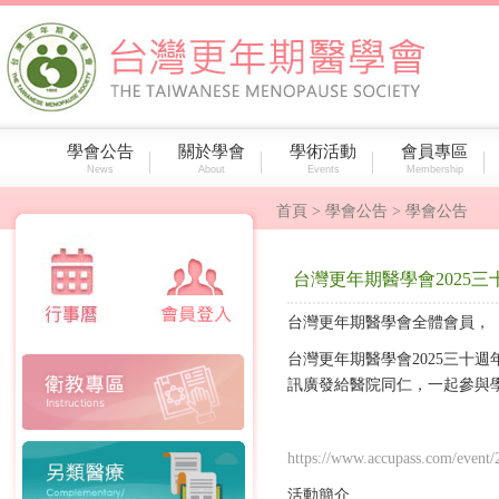
學會公告
關於學會
學術活動
會員專區
News
About
Events
Membership
首頁
> 學會公告 > 學會公告
台灣更年期醫學會2025三
台灣更年期醫學會全體會員，
台灣更年期醫學會2025三十週
訊廣發給醫院同仁，一起參與
https://www.accupass.com/even
活動簡介