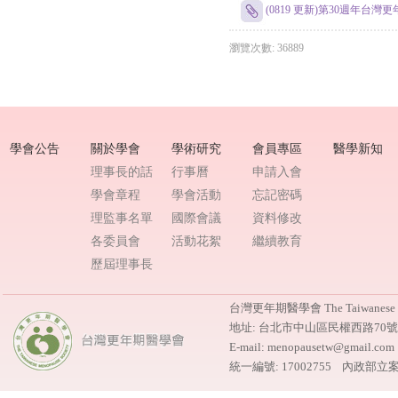
(0819 更新)第30週年台
瀏覽次數: 36889
學會公告
關於學會
學術研究
會員專區
醫學新知
理事長的話
行事曆
申請入會
學會章程
學會活動
忘記密碼
理監事名單
國際會議
資料修改
各委員會
活動花絮
繼續教育
歷屆理事長
台灣更年期醫學會 The Taiwanese M
地址: 台北市中山區民權西路70
E-mail: menopausetw@gmail.
統一編號: 17002755 內政部立案